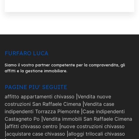
FURFARO LUCA
Siamo il vostro partner competente per la compravendita, gli
affitti e la gestione immobiliare.
PAGINE PIU' SEGUITE
affitto appartamenti chivasso
|
Vendita nuove
costruzioni San Raffaele Cimena
|
Vendita case
indipendenti Torrazza Piemonte
|
Case indipendenti
Castagneto Po
|
Vendita immobili San Raffaele Cimena
|
affitti chivasso centro
|
nuove costruzioni chivasso
|
acquistare case chivasso
|
alloggi trilocali chivasso