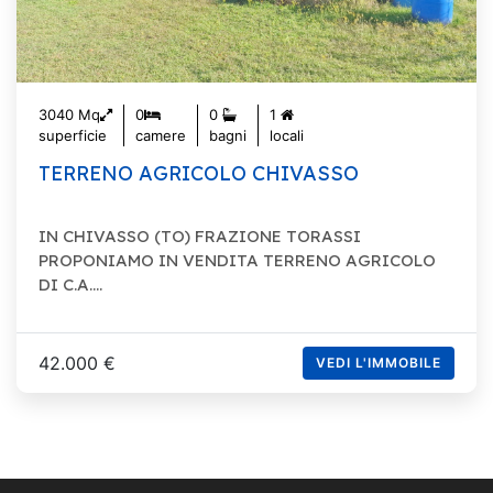
3040 Mq
0
0
1
superficie
camere
bagni
locali
TERRENO AGRICOLO CHIVASSO
IN CHIVASSO (TO) FRAZIONE TORASSI
PROPONIAMO IN VENDITA TERRENO AGRICOLO
DI C.A....
42.000 €
VEDI L'IMMOBILE