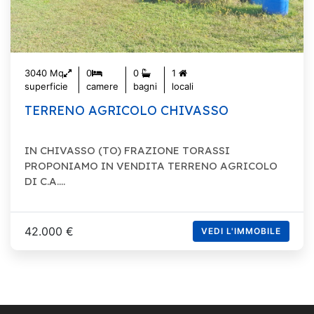
3040 Mq
0
0
1
superficie
camere
bagni
locali
TERRENO AGRICOLO CHIVASSO
IN CHIVASSO (TO) FRAZIONE TORASSI
PROPONIAMO IN VENDITA TERRENO AGRICOLO
DI C.A....
42.000 €
VEDI L'IMMOBILE