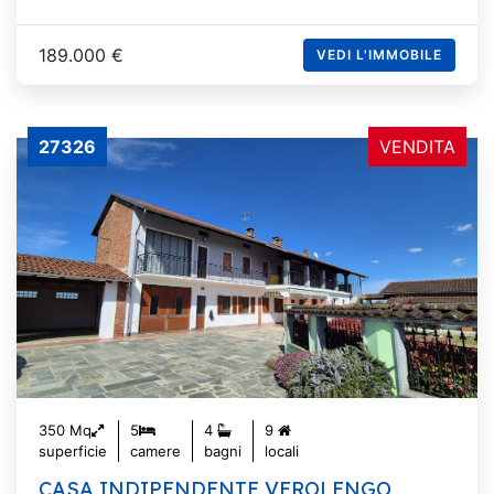
189.000 €
VEDI L'IMMOBILE
27326
VENDITA
350 Mq
5
4
9
superficie
camere
bagni
locali
CASA INDIPENDENTE VEROLENGO