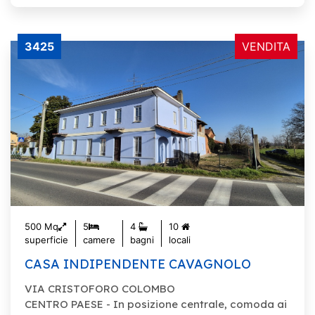
3425
VENDITA
500 Mq
5
4
10
superficie
camere
bagni
locali
CASA INDIPENDENTE CAVAGNOLO
VIA CRISTOFORO COLOMBO
CENTRO PAESE - In posizione centrale, comoda ai