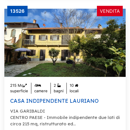
13526
VENDITA
215 Mq
4
2
10
superficie
camere
bagni
locali
CASA INDIPENDENTE LAURIANO
VIA GARIBALDI
CENTRO PAESE - Immobile indipendente due lati di
circa 215 mq, ristrutturato ed...