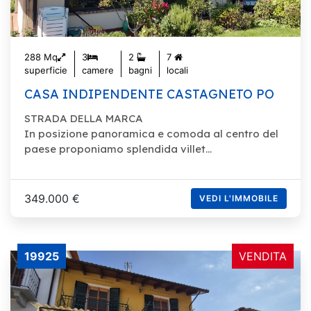
288 Mq
3
2
7
superficie
camere
bagni
locali
CASA INDIPENDENTE CASTAGNETO PO
STRADA DELLA MARCA
In posizione panoramica e comoda al centro del
paese proponiamo splendida villet...
349.000 €
VEDI L'IMMOBILE
19925
VENDITA