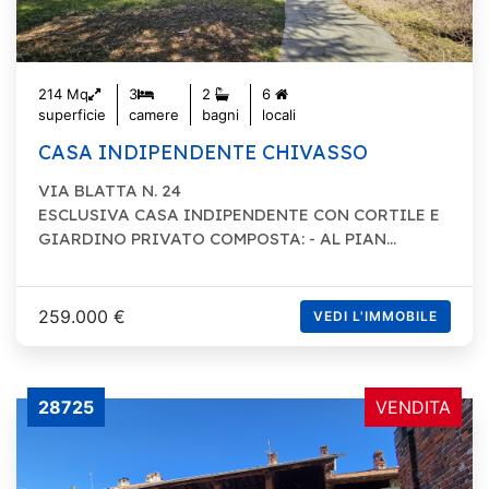
214 Mq
3
2
6
superficie
camere
bagni
locali
CASA INDIPENDENTE CHIVASSO
VIA BLATTA N. 24
ESCLUSIVA CASA INDIPENDENTE CON CORTILE E
GIARDINO PRIVATO COMPOSTA: - AL PIAN...
259.000 €
VEDI L'IMMOBILE
28725
VENDITA