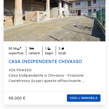
95 Mq
1
1
3
superficie
camere
bagni
locali
CASA INDIPENDENTE CHIVASSO
VIA POASSO
Casa Indipendente a Chivasso - Frazione
Castelrosso Scopri questa affascinante ...
99.000 €
VEDI L'IMMOBILE