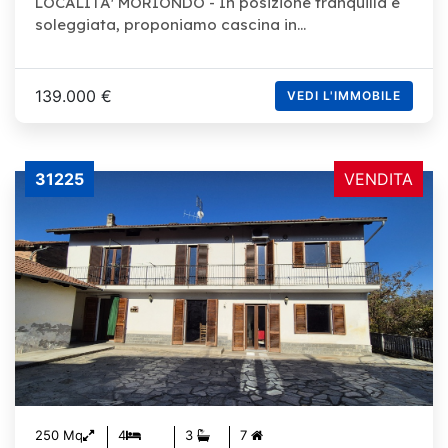
LOCALITA' MORIONDO - In posizione tranquilla e
soleggiata, proponiamo cascina in...
139.000 €
VEDI L'IMMOBILE
31225
VENDITA
250 Mq
4
3
7