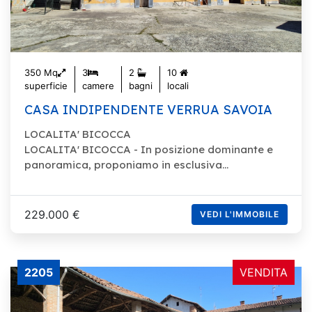
350 Mq
3
2
10
superficie
camere
bagni
locali
CASA INDIPENDENTE VERRUA SAVOIA
LOCALITA' BICOCCA
LOCALITA' BICOCCA - In posizione dominante e
panoramica, proponiamo in esclusiva...
229.000 €
VEDI L'IMMOBILE
2205
VENDITA