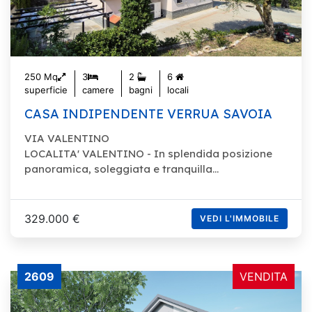
250 Mq
3
2
6
superficie
camere
bagni
locali
CASA INDIPENDENTE VERRUA SAVOIA
VIA VALENTINO
LOCALITA' VALENTINO - In splendida posizione
panoramica, soleggiata e tranquilla...
329.000 €
VEDI L'IMMOBILE
2609
VENDITA