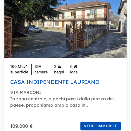
160 Mq
3
2
6
superficie
camere
bagni
locali
CASA INDIPENDENTE LAURIANO
VIA MARCONI
In zona centrale, a pochi passi dalla piazza del
paese, proponiamo ampia casa in...
109.000 €
VEDI L'IMMOBILE