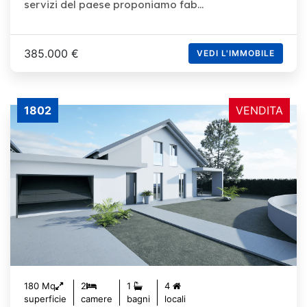
servizi del paese proponiamo fab...
385.000 €
VEDI L'IMMOBILE
1802
VENDITA
180 Mq
2
1
4
superficie
camere
bagni
locali