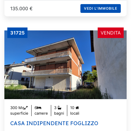
135.000 €
VEDI L'IMMOBILE
31725
VENDITA
300 Mq
6
3
10
superficie
camere
bagni
locali
CASA INDIPENDENTE FOGLIZZO