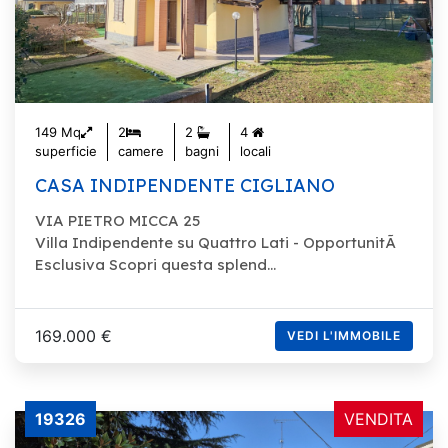
149 Mq
2
2
4
superficie
camere
bagni
locali
CASA INDIPENDENTE CIGLIANO
VIA PIETRO MICCA 25
Villa Indipendente su Quattro Lati - OpportunitÃ
Esclusiva Scopri questa splend...
169.000 €
VEDI L'IMMOBILE
19326
VENDITA