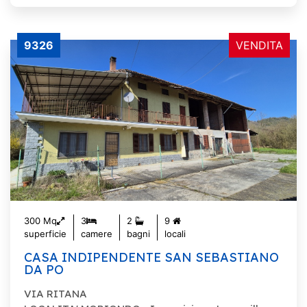
9326
VENDITA
300 Mq
3
2
9
superficie
camere
bagni
locali
CASA INDIPENDENTE SAN SEBASTIANO
DA PO
VIA RITANA