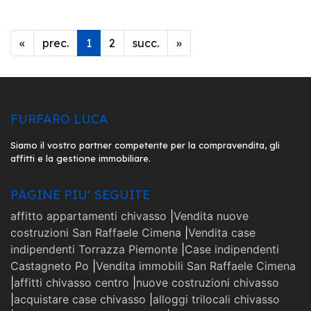
Primo
Primo
Ultimo
«
prec.
1
2
succ.
»
FURFARO LUCA
Siamo il vostro partner competente per la compravendita, gli
affitti e la gestione immobiliare.
PAGINE PIU' SEGUITE
affitto appartamenti chivasso
|
Vendita nuove
costruzioni San Raffaele Cimena
|
Vendita case
indipendenti Torrazza Piemonte
|
Case indipendenti
Castagneto Po
|
Vendita immobili San Raffaele Cimena
|
affitti chivasso centro
|
nuove costruzioni chivasso
|
acquistare case chivasso
|
alloggi trilocali chivasso